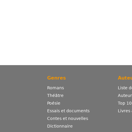
Genres
Auteu
Romans
Liste 
Théâtre
Auteurs
Poésie
Top 10
Essais et documents
Livres
Contes et nouvelles
Dictionnaire