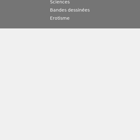
Sciences
Bandes dessinées
Erotisme