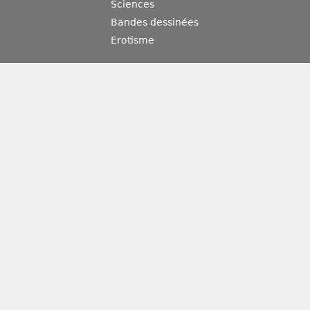
Sciences
Bandes dessinées
Erotisme