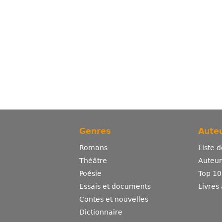
Genres
Auteu
Romans
Liste 
Théâtre
Auteurs
Poésie
Top 10
Essais et documents
Livres
Contes et nouvelles
Dictionnaire