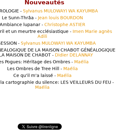
Nouveautés
ROLOGIE -
Sylvanus MULOWAYI WA KAYUMBA
Le Sunn-Thrâa -
Jean louis BOURDON
Ambiance lupanar -
Christophe ASTIER
ril et un meurtre ecclésiastique -
Imen Marie agnès
Adili
ESSION -
Sylvanus MULOWAYI WA KAYUMBA
NEALOGIQUE DE LA MAISON CHABOT GÉNÉALOGIQUE
LA MAISON DE CHABOT -
Didier DELANNAY
es Pogues: Héritage des Ombres -
Maélia
Les Ombres de Tree Hill -
Maélia
Ce qu'il m'a laissé -
Maélia
 la cartographie du silence: LES VEILLEURS DU FEU -
Maélia