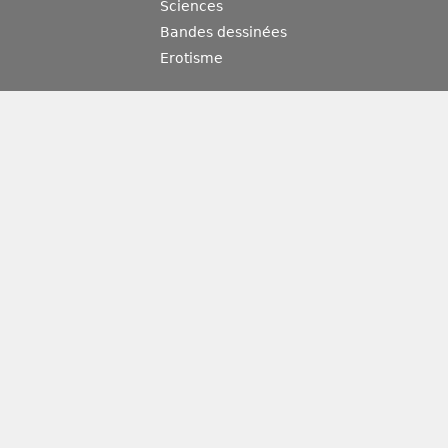
Sciences
Bandes dessinées
Erotisme