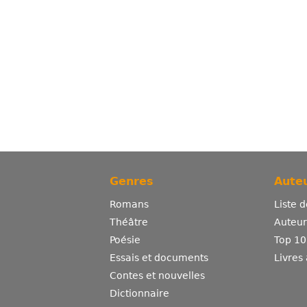
Genres
Auteu
Romans
Liste 
Théâtre
Auteurs
Poésie
Top 10
Essais et documents
Livres
Contes et nouvelles
Dictionnaire