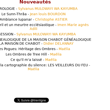
Nouveautés
ROLOGIE -
Sylvanus MULOWAYI WA KAYUMBA
Le Sunn-Thrâa -
Jean louis BOURDON
Ambiance lupanar -
Christophe ASTIER
ril et un meurtre ecclésiastique -
Imen Marie agnès
Adili
ESSION -
Sylvanus MULOWAYI WA KAYUMBA
NEALOGIQUE DE LA MAISON CHABOT GÉNÉALOGIQUE
LA MAISON DE CHABOT -
Didier DELANNAY
es Pogues: Héritage des Ombres -
Maélia
Les Ombres de Tree Hill -
Maélia
Ce qu'il m'a laissé -
Maélia
 la cartographie du silence: LES VEILLEURS DU FEU -
Maélia