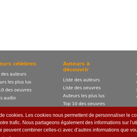
eurs célèbres
Auteurs à
découvrir
e des auteurs
Liste des auteurs
urs les plus lus
Liste des oeuvres
10 des oeuvres
Auteurs les plus lus
es audio
Top 10 des oeuvres
Comment publier ?
 de cookies. Les cookies nous permettent de personnaliser le con
otre trafic. Nous partageons également des informations sur l'uti
ui peuvent combiner celles-ci avec d'autres informations que vous