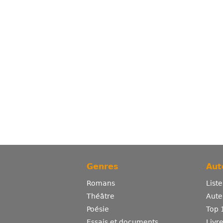
Genres
Aut
Romans
List
Théâtre
Aute
Poésie
Top 
Essais et documents
Livr