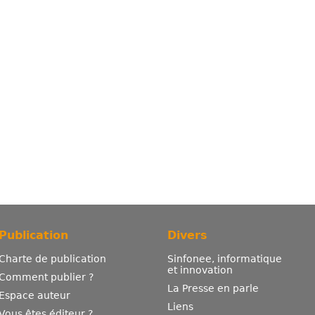
Publication
Divers
Charte de publication
Sinfonee, informatique
et innovation
Comment publier ?
La Presse en parle
Espace auteur
Liens
Vous êtes éditeur ?