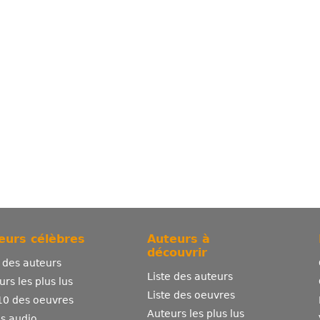
eurs célèbres
Auteurs à
découvrir
e des auteurs
Liste des auteurs
urs les plus lus
Liste des oeuvres
10 des oeuvres
Auteurs les plus lus
es audio