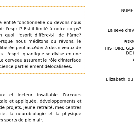
NUME
te entité fonctionnelle ou devons-nous
 l'esprit? Est-il limité à notre corps?
La sève d’av
 quoi l'esprit diffère-t-il de l'âme?
orsque nous méditons ou rêvons, le
POSS
 libérée peut accéder à des niveaux de
HISTOIRE GE
DE 
fs. L'esprit quantique se divise en une
L
Le cerveau assurant le rôle d'interface
cience partiellement délocalisées.
Elizabeth, ou
ux et lecteur insatiable. Parcours
tale et appliquée, développements et
e projets. Jeune retraité, mes centres
omie, la neurobiologie et la physique
s sports de plein air.