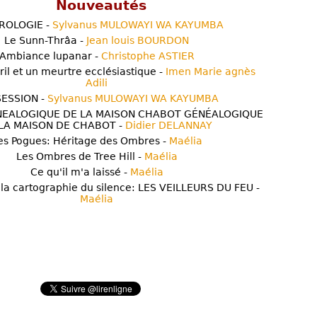
Nouveautés
ROLOGIE -
Sylvanus MULOWAYI WA KAYUMBA
Le Sunn-Thrâa -
Jean louis BOURDON
Ambiance lupanar -
Christophe ASTIER
ril et un meurtre ecclésiastique -
Imen Marie agnès
Adili
ESSION -
Sylvanus MULOWAYI WA KAYUMBA
NEALOGIQUE DE LA MAISON CHABOT GÉNÉALOGIQUE
LA MAISON DE CHABOT -
Didier DELANNAY
es Pogues: Héritage des Ombres -
Maélia
Les Ombres de Tree Hill -
Maélia
Ce qu'il m'a laissé -
Maélia
 la cartographie du silence: LES VEILLEURS DU FEU -
Maélia