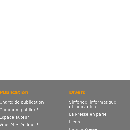
Publication
Divers
Charte de publication
Sinfonee, informatique
et innovation
Comment publier ?
La Presse en parle
Espace auteur
Liens
Vous êtes éditeur ?
Emploi Presse