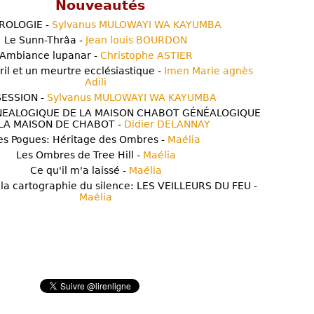
Nouveautés
ROLOGIE -
Sylvanus MULOWAYI WA KAYUMBA
Le Sunn-Thrâa -
Jean louis BOURDON
Ambiance lupanar -
Christophe ASTIER
ril et un meurtre ecclésiastique -
Imen Marie agnès
Adili
ESSION -
Sylvanus MULOWAYI WA KAYUMBA
NEALOGIQUE DE LA MAISON CHABOT GÉNÉALOGIQUE
LA MAISON DE CHABOT -
Didier DELANNAY
es Pogues: Héritage des Ombres -
Maélia
Les Ombres de Tree Hill -
Maélia
Ce qu'il m'a laissé -
Maélia
 la cartographie du silence: LES VEILLEURS DU FEU -
Maélia