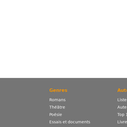
Genres
Aut
Romans
List
Théâtre
Aute
Poésie
Top 
Essais et documents
Livr