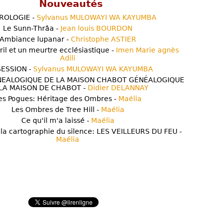
Nouveautés
ROLOGIE -
Sylvanus MULOWAYI WA KAYUMBA
Le Sunn-Thrâa -
Jean louis BOURDON
Ambiance lupanar -
Christophe ASTIER
ril et un meurtre ecclésiastique -
Imen Marie agnès
Adili
ESSION -
Sylvanus MULOWAYI WA KAYUMBA
NEALOGIQUE DE LA MAISON CHABOT GÉNÉALOGIQUE
LA MAISON DE CHABOT -
Didier DELANNAY
es Pogues: Héritage des Ombres -
Maélia
Les Ombres de Tree Hill -
Maélia
Ce qu'il m'a laissé -
Maélia
 la cartographie du silence: LES VEILLEURS DU FEU -
Maélia