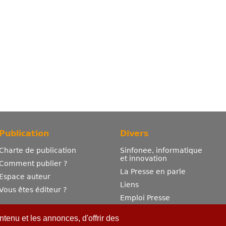
Publication
Divers
Charte de publication
Sinfonee, informatique
et innovation
Comment publier ?
La Presse en parle
Espace auteur
Liens
Vous êtes éditeur ?
Emploi Presse
Mentions légales
tenu et les annonces, d'offrir des
Contactez-nous