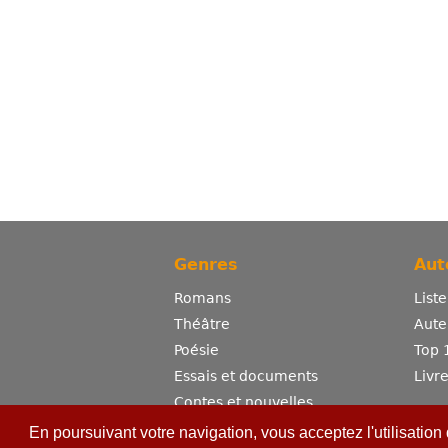
Genres
Aut
Romans
List
Théâtre
Aute
Poésie
Top 
Essais et documents
Livr
Contes et nouvelles
Dictionnaire
En poursuivant votre navigation, vous acceptez l'utilisation