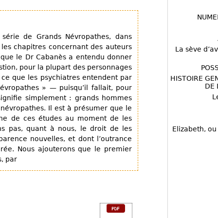
NUME
e série de Grands Névropathes, dans
 les chapitres concernant des auteurs
La sève d’av
s que le Dr Cabanès a entendu donner
question, pour la plupart des personnages
POSS
 ce que les psychiatres entendent par
HISTOIRE GE
DE 
ropathes » — puisqu’il fallait, pour
L
 signifie simplement : grands hommes
s névropathes. Il est à présumer que le
une de ces études au moment de les
 pas, quant à nous, le droit de les
Elizabeth, ou
parence nouvelles, et dont l’outrance
rée. Nous ajouterons que le premier
, par