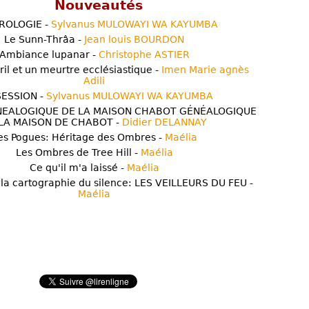
Nouveautés
ROLOGIE -
Sylvanus MULOWAYI WA KAYUMBA
Le Sunn-Thrâa -
Jean louis BOURDON
Ambiance lupanar -
Christophe ASTIER
ril et un meurtre ecclésiastique -
Imen Marie agnès
Adili
ESSION -
Sylvanus MULOWAYI WA KAYUMBA
NEALOGIQUE DE LA MAISON CHABOT GÉNÉALOGIQUE
LA MAISON DE CHABOT -
Didier DELANNAY
es Pogues: Héritage des Ombres -
Maélia
Les Ombres de Tree Hill -
Maélia
Ce qu'il m'a laissé -
Maélia
 la cartographie du silence: LES VEILLEURS DU FEU -
Maélia