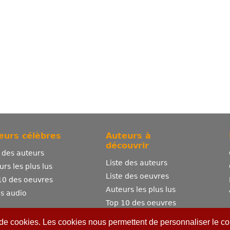
eurs célèbres
Auteurs à
découvrir
e des auteurs
Liste des auteurs
urs les plus lus
Liste des oeuvres
10 des oeuvres
Auteurs les plus lus
es audio
Top 10 des oeuvres
Comment publier ?
 de cookies. Les cookies nous permettent de personnaliser le con