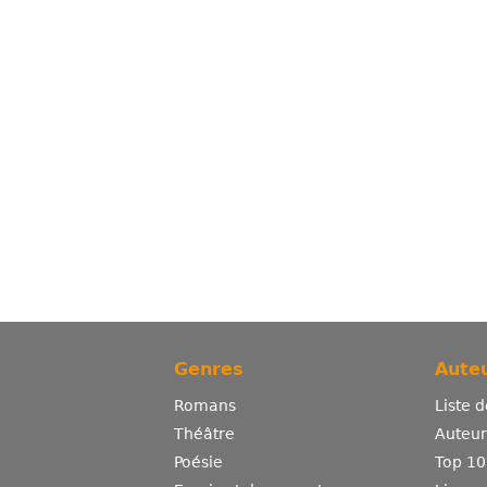
Genres
Auteu
Romans
Liste 
Théâtre
Auteurs
Poésie
Top 10