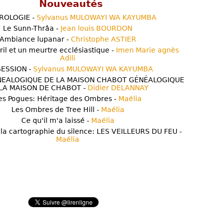
Nouveautés
ROLOGIE -
Sylvanus MULOWAYI WA KAYUMBA
Le Sunn-Thrâa -
Jean louis BOURDON
Ambiance lupanar -
Christophe ASTIER
ril et un meurtre ecclésiastique -
Imen Marie agnès
Adili
ESSION -
Sylvanus MULOWAYI WA KAYUMBA
NEALOGIQUE DE LA MAISON CHABOT GÉNÉALOGIQUE
LA MAISON DE CHABOT -
Didier DELANNAY
es Pogues: Héritage des Ombres -
Maélia
Les Ombres de Tree Hill -
Maélia
Ce qu'il m'a laissé -
Maélia
 la cartographie du silence: LES VEILLEURS DU FEU -
Maélia