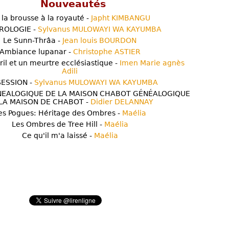
Nouveautés
 la brousse à la royauté -
Japht KIMBANGU
ROLOGIE -
Sylvanus MULOWAYI WA KAYUMBA
Le Sunn-Thrâa -
Jean louis BOURDON
Ambiance lupanar -
Christophe ASTIER
ril et un meurtre ecclésiastique -
Imen Marie agnès
Adili
ESSION -
Sylvanus MULOWAYI WA KAYUMBA
NEALOGIQUE DE LA MAISON CHABOT GÉNÉALOGIQUE
LA MAISON DE CHABOT -
Didier DELANNAY
es Pogues: Héritage des Ombres -
Maélia
Les Ombres de Tree Hill -
Maélia
Ce qu'il m'a laissé -
Maélia