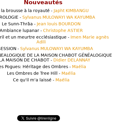
Nouveautés
 la brousse à la royauté -
Japht KIMBANGU
ROLOGIE -
Sylvanus MULOWAYI WA KAYUMBA
Le Sunn-Thrâa -
Jean louis BOURDON
Ambiance lupanar -
Christophe ASTIER
ril et un meurtre ecclésiastique -
Imen Marie agnès
Adili
ESSION -
Sylvanus MULOWAYI WA KAYUMBA
NEALOGIQUE DE LA MAISON CHABOT GÉNÉALOGIQUE
LA MAISON DE CHABOT -
Didier DELANNAY
es Pogues: Héritage des Ombres -
Maélia
Les Ombres de Tree Hill -
Maélia
Ce qu'il m'a laissé -
Maélia