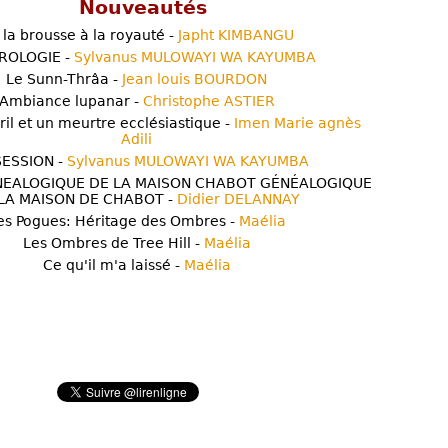
Nouveautés
 la brousse à la royauté -
Japht KIMBANGU
ROLOGIE -
Sylvanus MULOWAYI WA KAYUMBA
Le Sunn-Thrâa -
Jean louis BOURDON
Ambiance lupanar -
Christophe ASTIER
ril et un meurtre ecclésiastique -
Imen Marie agnès
Adili
ESSION -
Sylvanus MULOWAYI WA KAYUMBA
NEALOGIQUE DE LA MAISON CHABOT GÉNÉALOGIQUE
LA MAISON DE CHABOT -
Didier DELANNAY
es Pogues: Héritage des Ombres -
Maélia
Les Ombres de Tree Hill -
Maélia
Ce qu'il m'a laissé -
Maélia