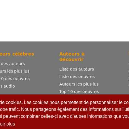
eurs célèbres
Auteurs à
découvrir
e des auteurs
Liste des auteurs
urs les plus lus
Liste des oeuvres
10 des oeuvres
Auteurs les plus lus
es audio
Top 10 des oeuvres
Comment publier ?
 de cookies. Les cookies nous permettent de personnaliser le con
otre trafic. Nous partageons également des informations sur l'uti
ui peuvent combiner celles-ci avec d'autres informations que vous
oir plus