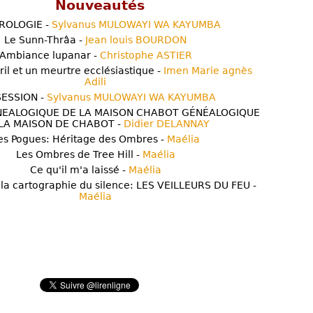
Nouveautés
ROLOGIE -
Sylvanus MULOWAYI WA KAYUMBA
Le Sunn-Thrâa -
Jean louis BOURDON
Ambiance lupanar -
Christophe ASTIER
ril et un meurtre ecclésiastique -
Imen Marie agnès
Adili
ESSION -
Sylvanus MULOWAYI WA KAYUMBA
NEALOGIQUE DE LA MAISON CHABOT GÉNÉALOGIQUE
LA MAISON DE CHABOT -
Didier DELANNAY
es Pogues: Héritage des Ombres -
Maélia
Les Ombres de Tree Hill -
Maélia
Ce qu'il m'a laissé -
Maélia
 la cartographie du silence: LES VEILLEURS DU FEU -
Maélia