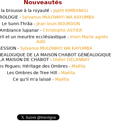
Nouveautés
 la brousse à la royauté -
Japht KIMBANGU
ROLOGIE -
Sylvanus MULOWAYI WA KAYUMBA
Le Sunn-Thrâa -
Jean louis BOURDON
Ambiance lupanar -
Christophe ASTIER
ril et un meurtre ecclésiastique -
Imen Marie agnès
Adili
ESSION -
Sylvanus MULOWAYI WA KAYUMBA
NEALOGIQUE DE LA MAISON CHABOT GÉNÉALOGIQUE
LA MAISON DE CHABOT -
Didier DELANNAY
es Pogues: Héritage des Ombres -
Maélia
Les Ombres de Tree Hill -
Maélia
Ce qu'il m'a laissé -
Maélia