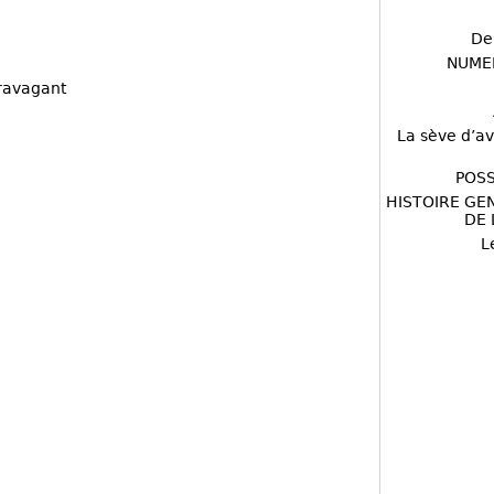
De
NUME
travagant
La sève d’av
POSS
HISTOIRE GE
DE 
L