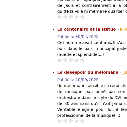
de jadis et contrairement à la pl
quitté la ville ni même le quartier où
Le centenaire et la statue
-
Jul
Publié le 30/04/2025
Cet homme avait cent ans. Il s’as
bois dans le parc municipal just
muette et splendide(...)
Le désespoir du mélomane
-
Ju
Publié le 20/09/2025
Un mélomane sensible se rend che
de musique passionné par son 
orchestrale dans le style du XVIIIè
de 30 ans sans qu'il n'ait jamai
Véritable énigme pour lui, il te
professionnel de la musique(...)