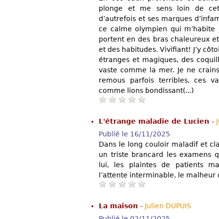
plonge et me sens loin de cett
d’autrefois et ses marques d’infam
ce calme olympien qui m’habite
portent en des bras chaleureux et 
et des habitudes. Vivifiant! J’y cô
étranges et magiques, des coquil
vaste comme la mer. Je ne crains 
remous parfois terribles, ces va
comme lions bondissant(...)
L'étrange maladie de Lucien
-
Publié le 16/11/2025
Dans le long couloir maladif et cla
un triste brancard les examens q
lui, les plaintes de patients ma
l’attente interminable, le malheur d
La maison
-
Julien DUPUIS
Publié le 02/11/2025