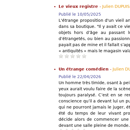
Le vieux registre
-
Julien DUPUIS
Publié le 10/05/2025
L'étrange proposition d'un vieil
dans sa boutique. "Il y avait ce vi
objets hors d’âge au passant lu
d’étrangetés, ou bien au passionn
payait pas de mine et il fallait s’ap
« antiquités » mais le magasin vala
Un étrange comédien
-
Julien D
Publié le 22/04/2026
Un homme très timide, osant à pe
yeux aurait voulu faire de la scène
toujours paralysé. C’est en se r
conscience qu’il a devant lui un 
qui ne pourront jamais le juger, é
été du temps de leur vivant pro
décide alors de commencer une 
devant une salle pleine de monde. A