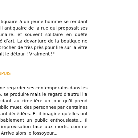
 antiquaire à un jeune homme se rendant
eil antiquaire de la rue qui proposait ses
naire, et souvent solitaire en quête
é d’art. La devanture de la boutique ne
procher de très près pour lire sur la vitre
it le détour ! Vraiment !"
UPUIS
ine regarder ses contemporains dans les
, se produire mais le regard d’autrui l’a
endant au cimetière un jour qu’il prend
public muet, des personnes par centaines
tant décédées. Et il imagine qu'elles ont
bablement un public enthousiaste… Il
improvisation face aux morts, comme
rrive alors le fossoyeur...