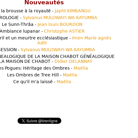
Nouveautés
 la brousse à la royauté -
Japht KIMBANGU
ROLOGIE -
Sylvanus MULOWAYI WA KAYUMBA
Le Sunn-Thrâa -
Jean louis BOURDON
Ambiance lupanar -
Christophe ASTIER
ril et un meurtre ecclésiastique -
Imen Marie agnès
Adili
ESSION -
Sylvanus MULOWAYI WA KAYUMBA
NEALOGIQUE DE LA MAISON CHABOT GÉNÉALOGIQUE
LA MAISON DE CHABOT -
Didier DELANNAY
es Pogues: Héritage des Ombres -
Maélia
Les Ombres de Tree Hill -
Maélia
Ce qu'il m'a laissé -
Maélia