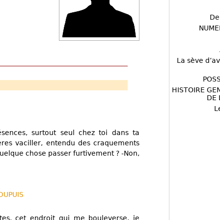
De
NUME
La sève d’av
POSS
HISTOIRE GE
DE 
L
ésences, surtout seul chez toi dans ta
res vaciller, entendu des craquements
quelque chose passer furtivement ? -Non,
 DUPUIS
es, cet endroit qui me bouleverse, je