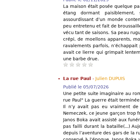
La maison était posée quelque part
étang dormant paisiblement,
assourdissant d’un monde contemp
peu entretenu et fait de broussaill
vécu tant de saisons. Sa peau rugue
crépi, de moellons apparents, mo
ravalements parfois, n’échappait 
avait ce lierre qui grimpait lente
une barbe drue.
La rue Paul
-
Julien DUPUIS
Publié le 05/07/2026
Une petite suite imaginaire au ro
rue Paul" La guerre était terminée
Il n’y avait pas eu vraiment de
Nemeczek, ce jeune garçon trop fr
Janos Boka avait assisté aux funér
pas failli durant la bataille(...) A
depuis l’aventure des gars de la r
conservé à l’époque. Janos Boka v