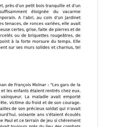
, près d’un petit bois tranquille et d’un
 suffisamment éloignée du vacarme
orain. A l’abri, au coin d’un jardinet
es tenaces, de ronces variées, elle avait
use certes, grise, faite de pierres et de
rcelés ou de briquettes rougeâtres, de
point à la forte morsure du temps. Elle
ment sur ses murs solides et charnus, tel
man de François Molnar : "Les gars de la
 et les enfants étaient rentrés chez eux.
 vainqueur. La maladie avait emporté
êle, victime du froid et de son courage.
ailles de son précieux soldat qui n’avait
ujourd’hui, soixante ans s’étaient écoulés
ue Paul et ce terrain de jeu si chèrement
ivait toujours près du lieu des combats