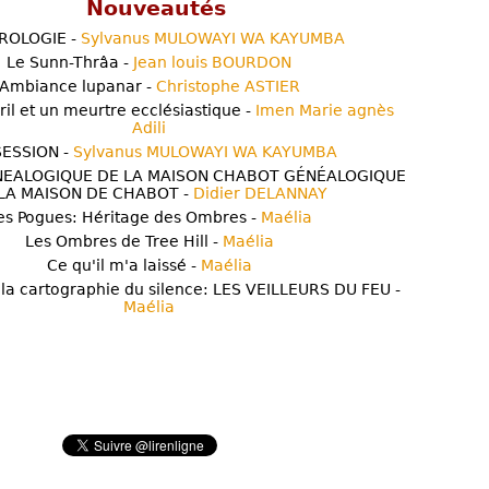
Nouveautés
ROLOGIE -
Sylvanus MULOWAYI WA KAYUMBA
Le Sunn-Thrâa -
Jean louis BOURDON
Ambiance lupanar -
Christophe ASTIER
ril et un meurtre ecclésiastique -
Imen Marie agnès
Adili
ESSION -
Sylvanus MULOWAYI WA KAYUMBA
NEALOGIQUE DE LA MAISON CHABOT GÉNÉALOGIQUE
LA MAISON DE CHABOT -
Didier DELANNAY
es Pogues: Héritage des Ombres -
Maélia
Les Ombres de Tree Hill -
Maélia
Ce qu'il m'a laissé -
Maélia
 la cartographie du silence: LES VEILLEURS DU FEU -
Maélia