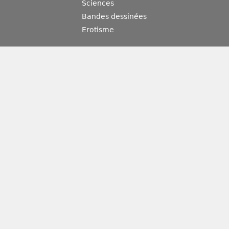
Sciences
Bandes dessinées
Erotisme