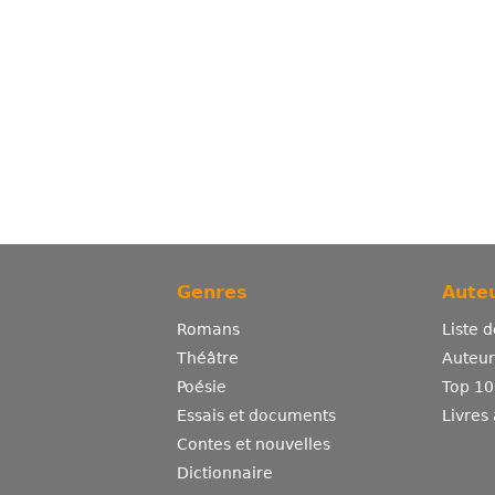
Genres
Auteu
Romans
Liste 
Théâtre
Auteurs
Poésie
Top 10
Essais et documents
Livres
Contes et nouvelles
Dictionnaire