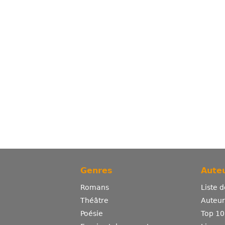
Genres
Auteu
Romans
Liste 
Théâtre
Auteurs
Poésie
Top 10