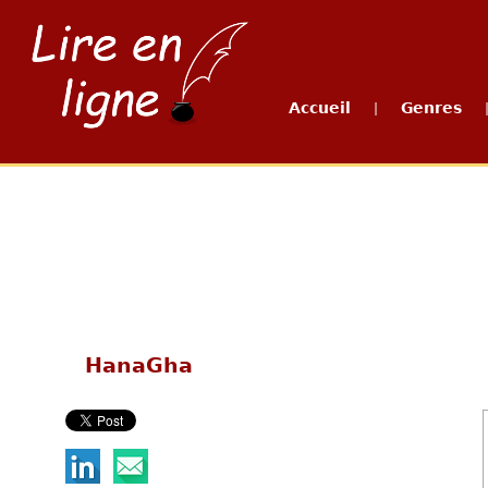
Accueil
Genres
|
HanaGha