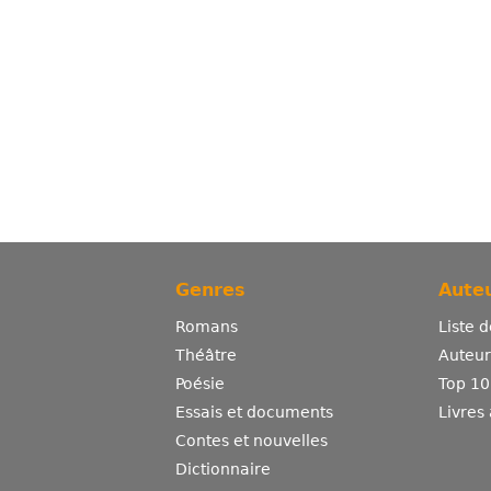
Genres
Auteu
Romans
Liste 
Théâtre
Auteurs
Poésie
Top 10
Essais et documents
Livres
Contes et nouvelles
Dictionnaire