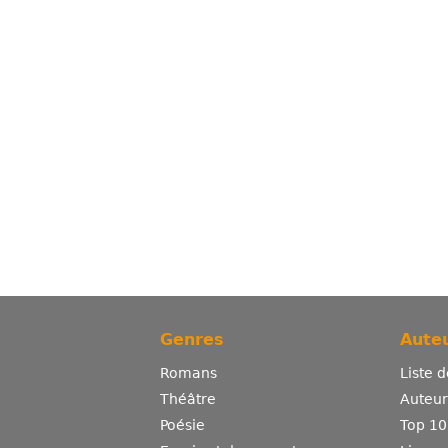
Genres
Auteu
Romans
Liste 
Théâtre
Auteurs
Poésie
Top 10