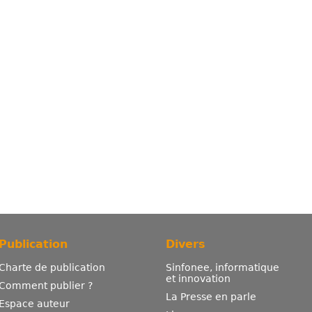
Publication
Divers
Charte de publication
Sinfonee, informatique
et innovation
Comment publier ?
La Presse en parle
Espace auteur