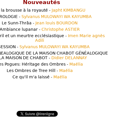
Nouveautés
 la brousse à la royauté -
Japht KIMBANGU
ROLOGIE -
Sylvanus MULOWAYI WA KAYUMBA
Le Sunn-Thrâa -
Jean louis BOURDON
Ambiance lupanar -
Christophe ASTIER
ril et un meurtre ecclésiastique -
Imen Marie agnès
Adili
ESSION -
Sylvanus MULOWAYI WA KAYUMBA
NEALOGIQUE DE LA MAISON CHABOT GÉNÉALOGIQUE
LA MAISON DE CHABOT -
Didier DELANNAY
es Pogues: Héritage des Ombres -
Maélia
Les Ombres de Tree Hill -
Maélia
Ce qu'il m'a laissé -
Maélia