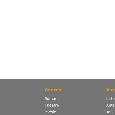
Genres
Aut
Romans
List
Théâtre
Aute
Poésie
Top 