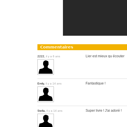
Commentaires
Lier est mieux qu écouter
2222,
il y a 6 ans
Fantastique !
Emily,
il y a 14 ans
Super livre ! J'ai adoré !
Stella,
il y a 14 ans