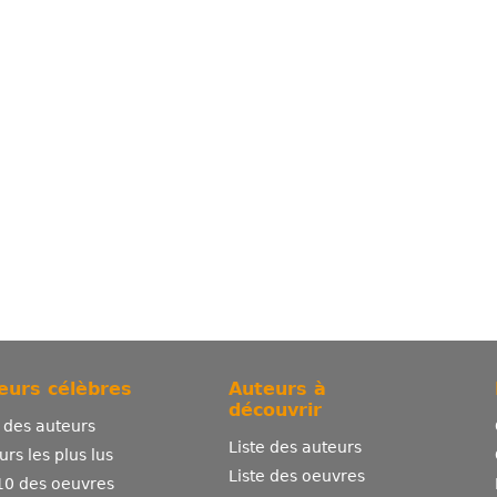
eurs célèbres
Auteurs à
découvrir
e des auteurs
Liste des auteurs
urs les plus lus
Liste des oeuvres
10 des oeuvres