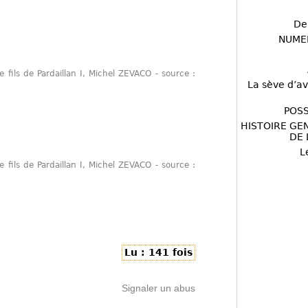
De
NUME
 Le fils de Pardaillan I, Michel ZEVACO - source :
La sève d’av
POSS
HISTOIRE GE
DE 
L
 Le fils de Pardaillan I, Michel ZEVACO - source :
Lu : 141 fois
Signaler un abus