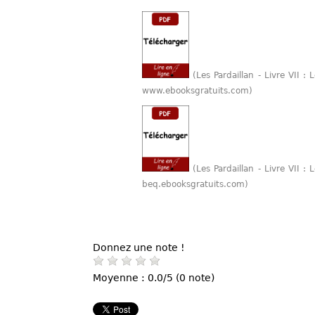
(Les Pardaillan - Livre VII :
www.ebooksgratuits.com)
(Les Pardaillan - Livre VII :
beq.ebooksgratuits.com)
Donnez une note !
Moyenne : 0.0/5 (0 note)