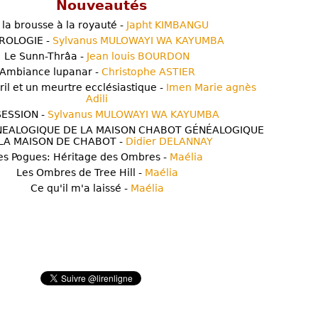
Nouveautés
 la brousse à la royauté -
Japht KIMBANGU
ROLOGIE -
Sylvanus MULOWAYI WA KAYUMBA
Le Sunn-Thrâa -
Jean louis BOURDON
Ambiance lupanar -
Christophe ASTIER
ril et un meurtre ecclésiastique -
Imen Marie agnès
Adili
ESSION -
Sylvanus MULOWAYI WA KAYUMBA
NEALOGIQUE DE LA MAISON CHABOT GÉNÉALOGIQUE
LA MAISON DE CHABOT -
Didier DELANNAY
es Pogues: Héritage des Ombres -
Maélia
Les Ombres de Tree Hill -
Maélia
Ce qu'il m'a laissé -
Maélia