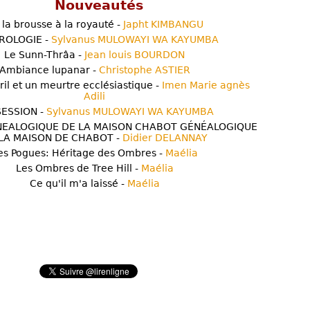
Nouveautés
 la brousse à la royauté -
Japht KIMBANGU
ROLOGIE -
Sylvanus MULOWAYI WA KAYUMBA
Le Sunn-Thrâa -
Jean louis BOURDON
Ambiance lupanar -
Christophe ASTIER
ril et un meurtre ecclésiastique -
Imen Marie agnès
Adili
ESSION -
Sylvanus MULOWAYI WA KAYUMBA
NEALOGIQUE DE LA MAISON CHABOT GÉNÉALOGIQUE
LA MAISON DE CHABOT -
Didier DELANNAY
es Pogues: Héritage des Ombres -
Maélia
Les Ombres de Tree Hill -
Maélia
Ce qu'il m'a laissé -
Maélia