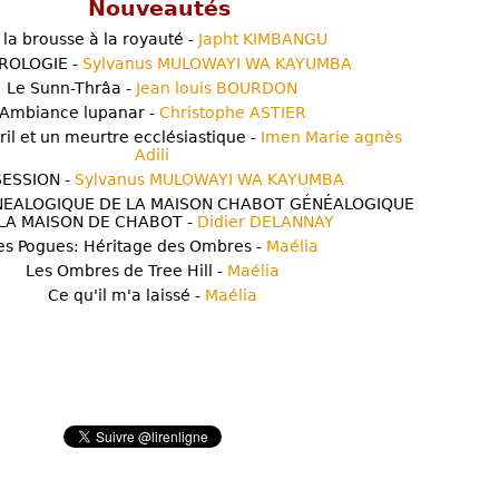
Nouveautés
 la brousse à la royauté -
Japht KIMBANGU
ROLOGIE -
Sylvanus MULOWAYI WA KAYUMBA
Le Sunn-Thrâa -
Jean louis BOURDON
Ambiance lupanar -
Christophe ASTIER
ril et un meurtre ecclésiastique -
Imen Marie agnès
Adili
ESSION -
Sylvanus MULOWAYI WA KAYUMBA
NEALOGIQUE DE LA MAISON CHABOT GÉNÉALOGIQUE
LA MAISON DE CHABOT -
Didier DELANNAY
es Pogues: Héritage des Ombres -
Maélia
Les Ombres de Tree Hill -
Maélia
Ce qu'il m'a laissé -
Maélia