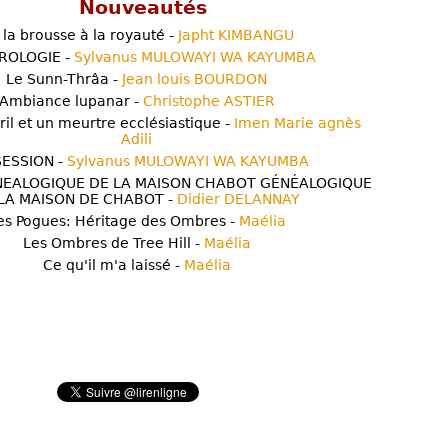
Nouveautés
 la brousse à la royauté -
Japht KIMBANGU
ROLOGIE -
Sylvanus MULOWAYI WA KAYUMBA
Le Sunn-Thrâa -
Jean louis BOURDON
Ambiance lupanar -
Christophe ASTIER
ril et un meurtre ecclésiastique -
Imen Marie agnès
Adili
ESSION -
Sylvanus MULOWAYI WA KAYUMBA
NEALOGIQUE DE LA MAISON CHABOT GÉNÉALOGIQUE
LA MAISON DE CHABOT -
Didier DELANNAY
es Pogues: Héritage des Ombres -
Maélia
Les Ombres de Tree Hill -
Maélia
Ce qu'il m'a laissé -
Maélia