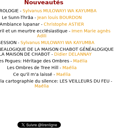
Nouveautés
ROLOGIE -
Sylvanus MULOWAYI WA KAYUMBA
Le Sunn-Thrâa -
Jean louis BOURDON
Ambiance lupanar -
Christophe ASTIER
ril et un meurtre ecclésiastique -
Imen Marie agnès
Adili
ESSION -
Sylvanus MULOWAYI WA KAYUMBA
NEALOGIQUE DE LA MAISON CHABOT GÉNÉALOGIQUE
LA MAISON DE CHABOT -
Didier DELANNAY
es Pogues: Héritage des Ombres -
Maélia
Les Ombres de Tree Hill -
Maélia
Ce qu'il m'a laissé -
Maélia
 la cartographie du silence: LES VEILLEURS DU FEU -
Maélia