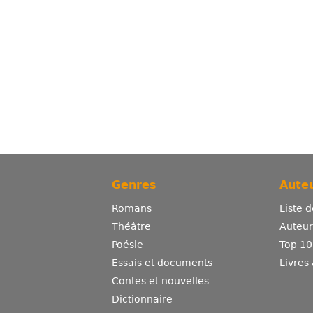
Genres
Auteu
Romans
Liste 
Théâtre
Auteurs
Poésie
Top 10
Essais et documents
Livres
Contes et nouvelles
Dictionnaire