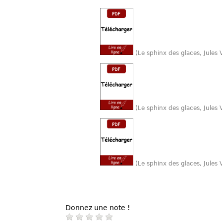
(Le sphinx des glaces, Jule
(Le sphinx des glaces, Jules
(Le sphinx des glaces, Jules
Donnez une note !