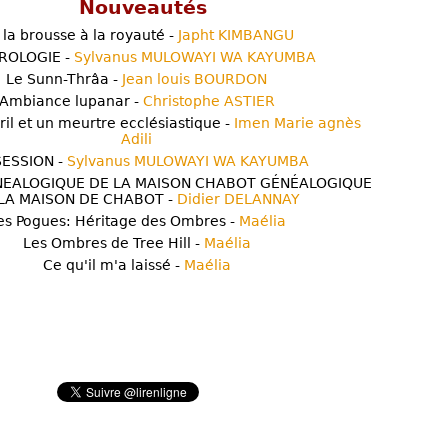
Nouveautés
 la brousse à la royauté -
Japht KIMBANGU
ROLOGIE -
Sylvanus MULOWAYI WA KAYUMBA
Le Sunn-Thrâa -
Jean louis BOURDON
Ambiance lupanar -
Christophe ASTIER
ril et un meurtre ecclésiastique -
Imen Marie agnès
Adili
ESSION -
Sylvanus MULOWAYI WA KAYUMBA
NEALOGIQUE DE LA MAISON CHABOT GÉNÉALOGIQUE
LA MAISON DE CHABOT -
Didier DELANNAY
es Pogues: Héritage des Ombres -
Maélia
Les Ombres de Tree Hill -
Maélia
Ce qu'il m'a laissé -
Maélia