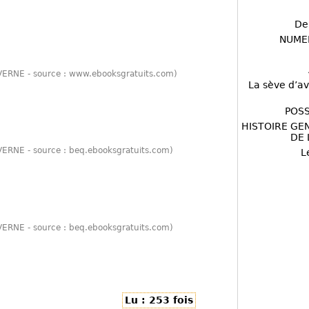
De
NUME
s VERNE - source : www.ebooksgratuits.com)
La sève d’av
POSS
HISTOIRE GE
DE 
 VERNE - source : beq.ebooksgratuits.com)
L
 VERNE - source : beq.ebooksgratuits.com)
Lu : 253 fois