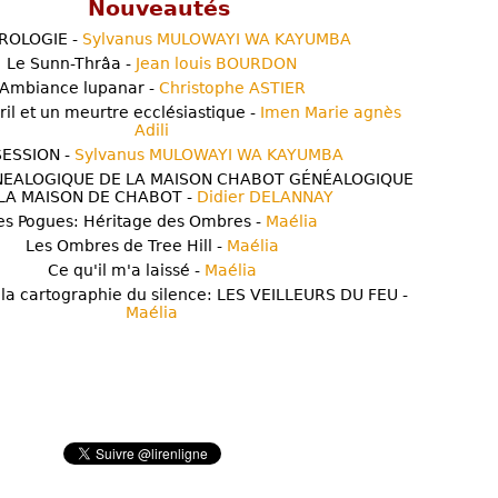
Nouveautés
ROLOGIE -
Sylvanus MULOWAYI WA KAYUMBA
Le Sunn-Thrâa -
Jean louis BOURDON
Ambiance lupanar -
Christophe ASTIER
ril et un meurtre ecclésiastique -
Imen Marie agnès
Adili
ESSION -
Sylvanus MULOWAYI WA KAYUMBA
NEALOGIQUE DE LA MAISON CHABOT GÉNÉALOGIQUE
LA MAISON DE CHABOT -
Didier DELANNAY
es Pogues: Héritage des Ombres -
Maélia
Les Ombres de Tree Hill -
Maélia
Ce qu'il m'a laissé -
Maélia
 la cartographie du silence: LES VEILLEURS DU FEU -
Maélia