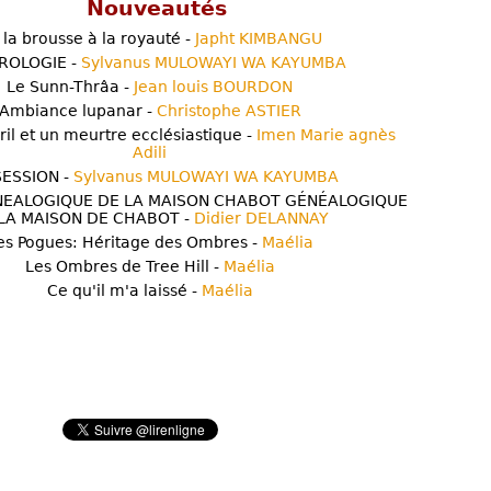
Nouveautés
 la brousse à la royauté -
Japht KIMBANGU
ROLOGIE -
Sylvanus MULOWAYI WA KAYUMBA
Le Sunn-Thrâa -
Jean louis BOURDON
Ambiance lupanar -
Christophe ASTIER
ril et un meurtre ecclésiastique -
Imen Marie agnès
Adili
ESSION -
Sylvanus MULOWAYI WA KAYUMBA
NEALOGIQUE DE LA MAISON CHABOT GÉNÉALOGIQUE
LA MAISON DE CHABOT -
Didier DELANNAY
es Pogues: Héritage des Ombres -
Maélia
Les Ombres de Tree Hill -
Maélia
Ce qu'il m'a laissé -
Maélia