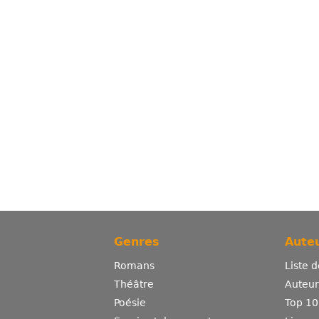
Genres
Auteu
Romans
Liste 
Théâtre
Auteurs
Poésie
Top 10