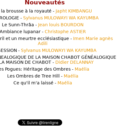
Nouveautés
 la brousse à la royauté -
Japht KIMBANGU
ROLOGIE -
Sylvanus MULOWAYI WA KAYUMBA
Le Sunn-Thrâa -
Jean louis BOURDON
Ambiance lupanar -
Christophe ASTIER
ril et un meurtre ecclésiastique -
Imen Marie agnès
Adili
ESSION -
Sylvanus MULOWAYI WA KAYUMBA
NEALOGIQUE DE LA MAISON CHABOT GÉNÉALOGIQUE
LA MAISON DE CHABOT -
Didier DELANNAY
es Pogues: Héritage des Ombres -
Maélia
Les Ombres de Tree Hill -
Maélia
Ce qu'il m'a laissé -
Maélia