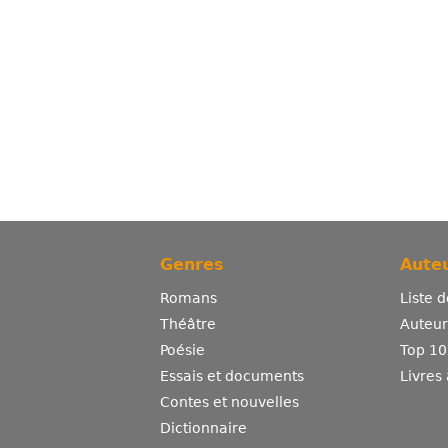
Genres
Auteu
Romans
Liste 
Théâtre
Auteurs
Poésie
Top 10
Essais et documents
Livres
Contes et nouvelles
Dictionnaire