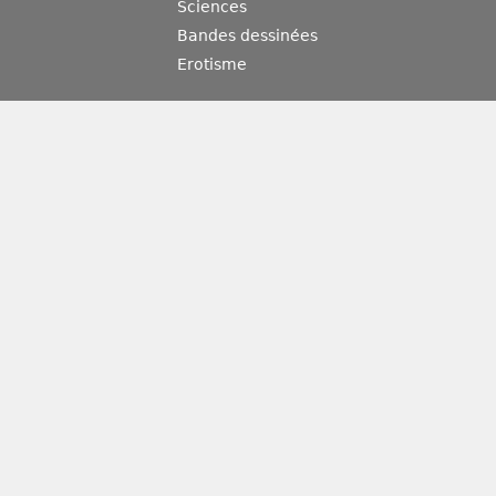
Sciences
Bandes dessinées
Erotisme