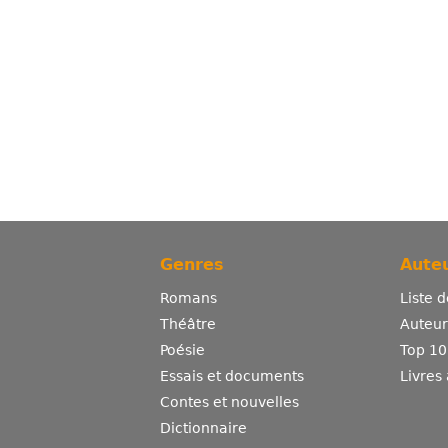
Genres
Auteu
Romans
Liste 
Théâtre
Auteurs
Poésie
Top 10
Essais et documents
Livres
Contes et nouvelles
Dictionnaire