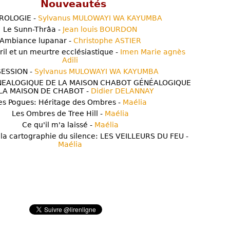
Nouveautés
ROLOGIE -
Sylvanus MULOWAYI WA KAYUMBA
Le Sunn-Thrâa -
Jean louis BOURDON
Ambiance lupanar -
Christophe ASTIER
ril et un meurtre ecclésiastique -
Imen Marie agnès
Adili
ESSION -
Sylvanus MULOWAYI WA KAYUMBA
NEALOGIQUE DE LA MAISON CHABOT GÉNÉALOGIQUE
LA MAISON DE CHABOT -
Didier DELANNAY
es Pogues: Héritage des Ombres -
Maélia
Les Ombres de Tree Hill -
Maélia
Ce qu'il m'a laissé -
Maélia
 la cartographie du silence: LES VEILLEURS DU FEU -
Maélia