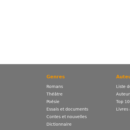
Genres
Auteu
Romans
Liste 
Théâtre
Auteurs
Poésie
Top 10
Essais et documents
Livres
Contes et nouvelles
Dictionnaire