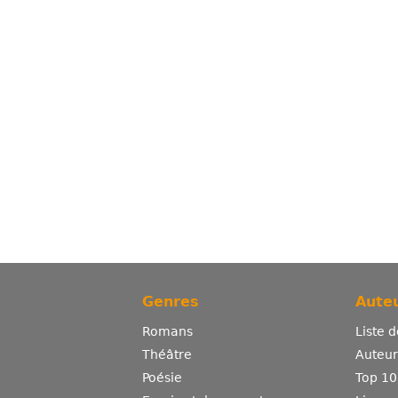
Genres
Auteu
Romans
Liste 
Théâtre
Auteurs
Poésie
Top 10