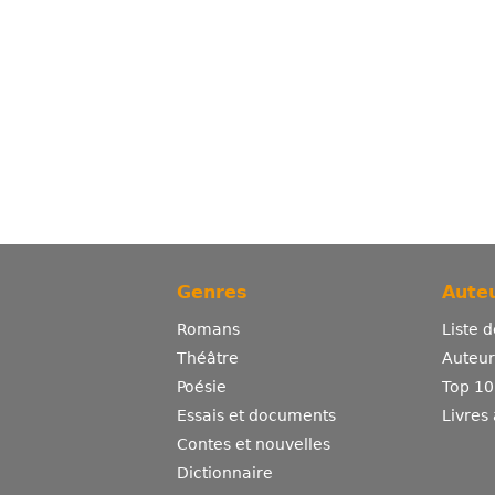
Genres
Auteu
Romans
Liste 
Théâtre
Auteurs
Poésie
Top 10
Essais et documents
Livres
Contes et nouvelles
Dictionnaire