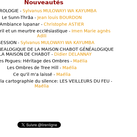
Nouveautés
ROLOGIE -
Sylvanus MULOWAYI WA KAYUMBA
Le Sunn-Thrâa -
Jean louis BOURDON
Ambiance lupanar -
Christophe ASTIER
ril et un meurtre ecclésiastique -
Imen Marie agnès
Adili
ESSION -
Sylvanus MULOWAYI WA KAYUMBA
NEALOGIQUE DE LA MAISON CHABOT GÉNÉALOGIQUE
LA MAISON DE CHABOT -
Didier DELANNAY
es Pogues: Héritage des Ombres -
Maélia
Les Ombres de Tree Hill -
Maélia
Ce qu'il m'a laissé -
Maélia
 la cartographie du silence: LES VEILLEURS DU FEU -
Maélia