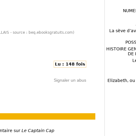
NUME
La sève d’av
LLAIS - source : beq.ebooksgratuits.com)
POSS
HISTOIRE GE
DE 
L
Lu : 148 fois
Signaler un abus
Elizabeth, ou
ntaire sur
Le Captain Cap