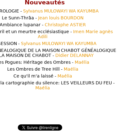
Nouveautés
ROLOGIE -
Sylvanus MULOWAYI WA KAYUMBA
Le Sunn-Thrâa -
Jean louis BOURDON
Ambiance lupanar -
Christophe ASTIER
ril et un meurtre ecclésiastique -
Imen Marie agnès
Adili
ESSION -
Sylvanus MULOWAYI WA KAYUMBA
NEALOGIQUE DE LA MAISON CHABOT GÉNÉALOGIQUE
LA MAISON DE CHABOT -
Didier DELANNAY
es Pogues: Héritage des Ombres -
Maélia
Les Ombres de Tree Hill -
Maélia
Ce qu'il m'a laissé -
Maélia
 la cartographie du silence: LES VEILLEURS DU FEU -
Maélia