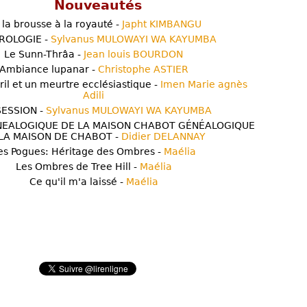
Nouveautés
 la brousse à la royauté -
Japht KIMBANGU
ROLOGIE -
Sylvanus MULOWAYI WA KAYUMBA
Le Sunn-Thrâa -
Jean louis BOURDON
Ambiance lupanar -
Christophe ASTIER
ril et un meurtre ecclésiastique -
Imen Marie agnès
Adili
ESSION -
Sylvanus MULOWAYI WA KAYUMBA
NEALOGIQUE DE LA MAISON CHABOT GÉNÉALOGIQUE
LA MAISON DE CHABOT -
Didier DELANNAY
es Pogues: Héritage des Ombres -
Maélia
Les Ombres de Tree Hill -
Maélia
Ce qu'il m'a laissé -
Maélia