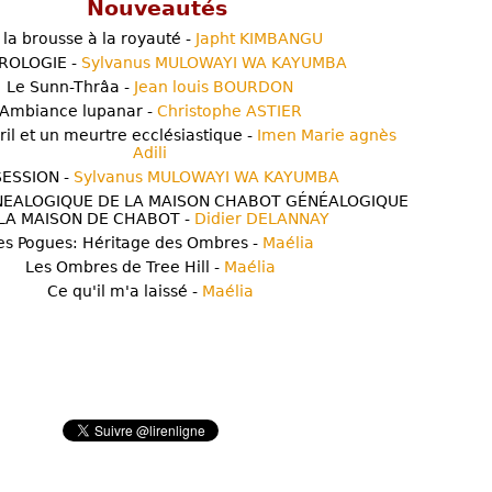
Nouveautés
 la brousse à la royauté -
Japht KIMBANGU
ROLOGIE -
Sylvanus MULOWAYI WA KAYUMBA
Le Sunn-Thrâa -
Jean louis BOURDON
Ambiance lupanar -
Christophe ASTIER
ril et un meurtre ecclésiastique -
Imen Marie agnès
Adili
ESSION -
Sylvanus MULOWAYI WA KAYUMBA
NEALOGIQUE DE LA MAISON CHABOT GÉNÉALOGIQUE
LA MAISON DE CHABOT -
Didier DELANNAY
es Pogues: Héritage des Ombres -
Maélia
Les Ombres de Tree Hill -
Maélia
Ce qu'il m'a laissé -
Maélia