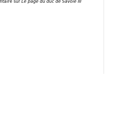
ntaire sur
Le page du duc de Savoie III