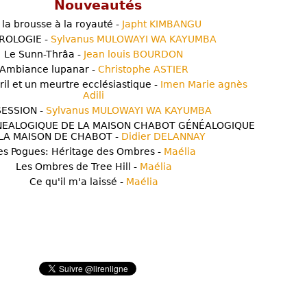
Nouveautés
 la brousse à la royauté -
Japht KIMBANGU
ROLOGIE -
Sylvanus MULOWAYI WA KAYUMBA
Le Sunn-Thrâa -
Jean louis BOURDON
Ambiance lupanar -
Christophe ASTIER
ril et un meurtre ecclésiastique -
Imen Marie agnès
Adili
ESSION -
Sylvanus MULOWAYI WA KAYUMBA
NEALOGIQUE DE LA MAISON CHABOT GÉNÉALOGIQUE
LA MAISON DE CHABOT -
Didier DELANNAY
es Pogues: Héritage des Ombres -
Maélia
Les Ombres de Tree Hill -
Maélia
Ce qu'il m'a laissé -
Maélia