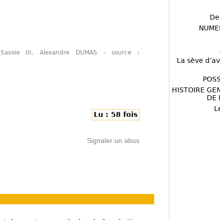
De
NUME
voie III, Alexandre DUMAS - source :
La sève d’av
POSS
HISTOIRE GE
DE 
L
Lu : 58 fois
Signaler un abus