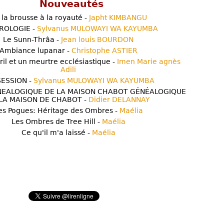
Nouveautés
 la brousse à la royauté -
Japht KIMBANGU
ROLOGIE -
Sylvanus MULOWAYI WA KAYUMBA
Le Sunn-Thrâa -
Jean louis BOURDON
Ambiance lupanar -
Christophe ASTIER
ril et un meurtre ecclésiastique -
Imen Marie agnès
Adili
ESSION -
Sylvanus MULOWAYI WA KAYUMBA
NEALOGIQUE DE LA MAISON CHABOT GÉNÉALOGIQUE
LA MAISON DE CHABOT -
Didier DELANNAY
es Pogues: Héritage des Ombres -
Maélia
Les Ombres de Tree Hill -
Maélia
Ce qu'il m'a laissé -
Maélia