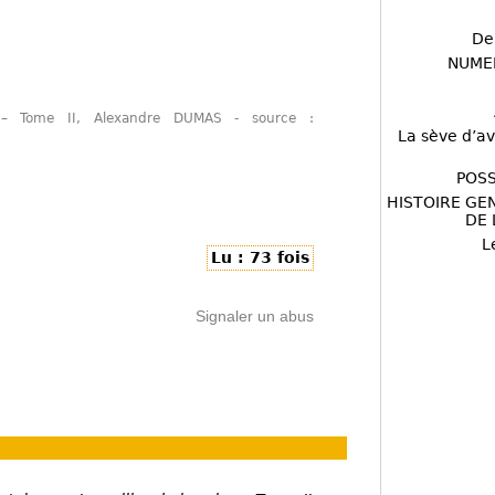
De
NUME
e – Tome II, Alexandre DUMAS - source :
La sève d’av
POSS
HISTOIRE GE
DE 
L
Lu : 73 fois
Signaler un abus