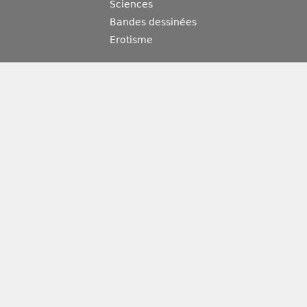
Sciences
Bandes dessinées
Erotisme