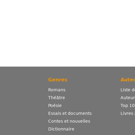
Genres
Auteu
Romans
Liste 
Théâtre
Auteurs
Poésie
Top 10
Essais et documents
Livres
Contes et nouvelles
Dictionnaire