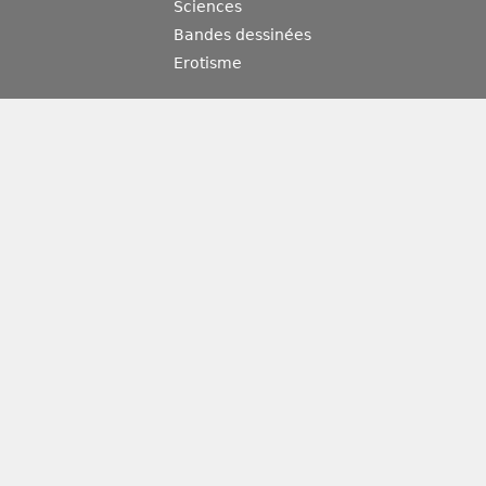
Sciences
Bandes dessinées
Erotisme