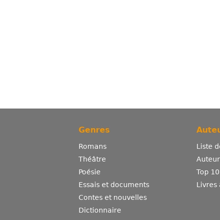
Genres
Auteu
Romans
Liste 
Théâtre
Auteurs
Poésie
Top 10
Essais et documents
Livres
Contes et nouvelles
Dictionnaire