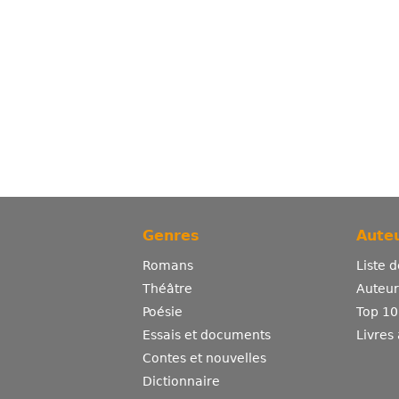
Genres
Auteu
Romans
Liste 
Théâtre
Auteurs
Poésie
Top 10
Essais et documents
Livres
Contes et nouvelles
Dictionnaire